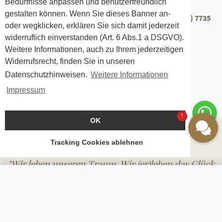
kombinieren.
Bedürfnisse anpassen und benutzerfreundlich
gestalten können. Wenn Sie dieses Banner an-
Buchen Sie rechtzeitig, gerne direkt per Telefon:
+ 49 (0) 7735
oder wegklicken, erklären Sie sich damit jederzeit
93380
widerruflich einverstanden (Art. 6 Abs.1 a DSGVO).
Weitere Informationen, auch zu Ihrem jederzeitigen
Anfragen / Buchen
Widerrufsrecht, finden Sie in unseren
Datenschutzhinweisen.
Weitere Informationen
Impressum
1
OK
Tracking Cookies ablehnen
"Wir leben unseren Traum. Wir (er)leben das Glück
unserer Gäste. Wir leben als Persönlichkeiten
BUCHEN
ANFRAGE
GUTSCHEINE
unseren Beruf. Berufung zur ehrlichen,
nachhaltigen, aufrichtigen Gastlichkeit. Service