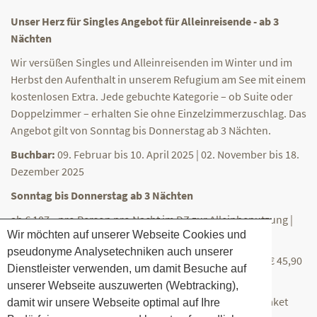
Unser Herz für Singles Angebot für Alleinreisende - ab 3
Nächten
Wir versüßen Singles und Alleinreisenden im Winter und im
Herbst den Aufenthalt in unserem Refugium am See mit einem
kostenlosen Extra. Jede gebuchte Kategorie – ob Suite oder
Doppelzimmer – erhalten Sie ohne Einzelzimmerzuschlag. Das
Angebot gilt von Sonntag bis Donnerstag ab 3 Nächten.
Buchbar:
09. Februar bis 10. April 2025 | 02. November bis 18.
Dezember 2025
Sonntag bis Donnerstag ab 3 Nächten
ab € 107,- pro Person pro Nacht im DZ zur Alleinbenutzung |
Wir möchten auf unserer Webseite Cookies und
Übernachtung mit Frühstück
pseudonyme Analysetechniken auch unserer
Aufpreis für das Gourmetmenü in der Untersee Stube: € 45,90
Dienstleister verwenden, um damit Besuche auf
pro Person pro Nacht
unserer Webseite auszuwerten (Webtracking),
Dieses Angebot können Sie auch mit einem Wohlfühlpaket
damit wir unsere Webseite optimal auf Ihre