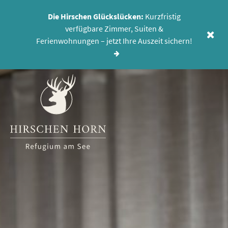
Die Hirschen Glückslücken:
Kurzfristig
verfügbare Zimmer, Suiten &
MENÜ
Ferienwohnungen – jetzt Ihre Auszeit sichern!